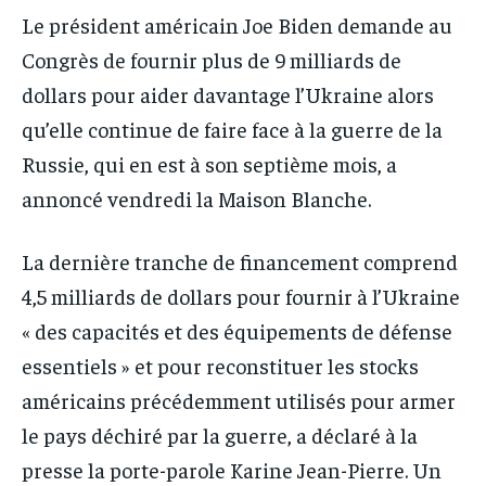
IT-ADMIN
IT-ADMIN
Le président américain Joe Biden demande au
IT-ADMIN
IT-ADMIN
TOGOREPORT
TOGOREPORT
Congrès de fournir plus de 9 milliards de
TOGOREPORT
TOGOREPORT
L’INTEGRAL
L’INTEGRAL
dollars pour aider davantage l’Ukraine alors
L’INTEGRAL
L’INTEGRAL
qu’elle continue de faire face à la guerre de la
TOGOREGARD
TOGOREGARD
TOGOREGARD
TOGOREGARD
Russie, qui en est à son septième mois, a
LOMEBOUGEINFO
LOMEBOUGEINFO
LOMEBOUGEINFO
LOMEBOUGEINFO
annoncé vendredi la Maison Blanche.
NOUVELLE D’AFRIQUE
NOUVELLE D’AFRIQUE
NOUVELLE D’AFRIQUE
NOUVELLE D’AFRIQUE
LEDEFENSEURINFO
LEDEFENSEURINFO
La dernière tranche de financement comprend
LEDEFENSEURINFO
LEDEFENSEURINFO
228FOOT
228FOOT
4,5 milliards de dollars pour fournir à l’Ukraine
228FOOT
228FOOT
« des capacités et des équipements de défense
ACTU LOMÉ
ACTU LOMÉ
ACTU LOMÉ
ACTU LOMÉ
essentiels » et pour reconstituer les stocks
américains précédemment utilisés pour armer
le pays déchiré par la guerre, a déclaré à la
presse la porte-parole Karine Jean-Pierre. Un