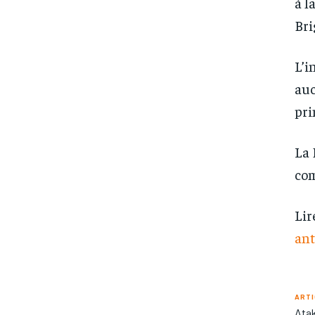
à l
Bri
L’i
auc
pri
La 
com
Lir
ant
ARTI
Atak