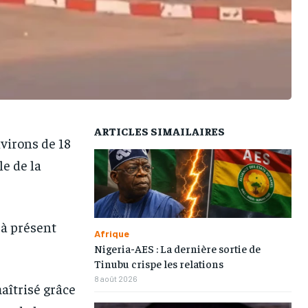
ARTICLES SIMAILAIRES
1-MONTH
1-MONTH
virons de 18
e de la
/ month
/ month
eeing to this tier, you are billed
eeing to this tier, you are billed
onth after the first one until you
onth after the first one until you
ut of the monthly subscription.
ut of the monthly subscription.
 à présent
Afrique
Nigeria-AES : La dernière sortie de
Tinubu crispe les relations
8 août 2026
aîtrisé grâce