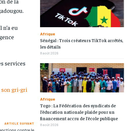
on de la
gadougou.
l n’a eu
Afrique
Agence
Sénégal : Trois créateurs TikTok arrêtés,
les détails
8 août 2026
s services
son gri-gri
Afrique
Togo : La Fédération des syndicats de
l’éducation nationale plaide pour un
financement accru de l’école publique
ARTICLE SUIVANT
8 août 2026
anctions contre le