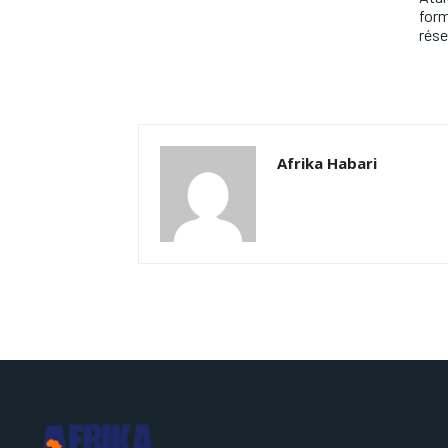
form
rése
Afrika Habari