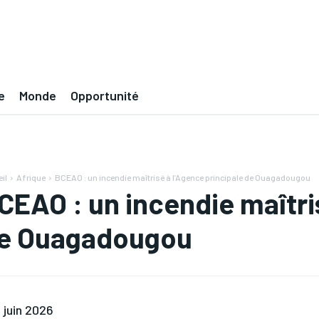
e
Monde
Opportunité
il
Afrique
BCEAO : un incendie maîtrisé à l’Agence principale de Ouagadougou
CEAO : un incendie maîtri
e Ouagadougou
 juin 2026