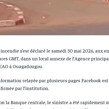
RECOMMENDED
RECOMMENDED
incendie s’est déclaré le samedi 30 mai 2026, aux en
1-YEAR
1-YEAR
res GMT, dans un local annexe de l’Agence principal
/ year
/ year
By agr
By agr
EAO à Ouagadougou.
s and you
s and you
every m
every m
tly.
tly.
Pay now and you get access to exclusive
Pay now and you get access to exclusive
opt o
opt o
news and articles for a whole year.
news and articles for a whole year.
nformation relayée par plusieurs pages Facebook est
firmée par l’institution.
on la Banque centrale, le sinistre a été rapidement m