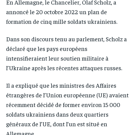
En Allemagne, le Chancelier, Olaf Scholz, a
IT-ADMIN
IT-ADMIN
IT-ADMIN
IT-ADMIN
annoncé le 20 octobre 2022 un plan de
TOGOREPORT
TOGOREPORT
TOGOREPORT
TOGOREPORT
formation de cinq mille soldats ukrainiens.
L’INTEGRAL
L’INTEGRAL
L’INTEGRAL
L’INTEGRAL
TOGOREGARD
TOGOREGARD
Dans son discours tenu au parlement, Scholz a
TOGOREGARD
TOGOREGARD
déclaré que les pays européens
LOMEBOUGEINFO
LOMEBOUGEINFO
LOMEBOUGEINFO
LOMEBOUGEINFO
intensifieraient leur soutien militaire à
NOUVELLE D’AFRIQUE
NOUVELLE D’AFRIQUE
NOUVELLE D’AFRIQUE
NOUVELLE D’AFRIQUE
l’Ukraine après les récentes attaques russes.
LEDEFENSEURINFO
LEDEFENSEURINFO
LEDEFENSEURINFO
LEDEFENSEURINFO
228FOOT
228FOOT
Il a expliqué que les ministres des Affaires
228FOOT
228FOOT
ACTU LOMÉ
ACTU LOMÉ
étrangères de l’Union européenne (UE) avaient
ACTU LOMÉ
ACTU LOMÉ
récemment décidé de former environ 15 000
soldats ukrainiens dans deux quartiers
généraux de l’UE, dont l’un est situé en
Allemagne.