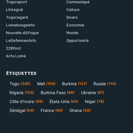
Togoreport
Communiqué
L’integral
Culture
Togoregard
Divers
Lomebougeinfo
Economie
Nouvelle d’Afrique
Monde
LeDefenseurInfo
Opportunité
228foot
Actu Lomé
ÉTIQUETTES
Togo
Mali
Burkina
Russie
(345)
(150)
(137)
(114)
Nigeria
Burkina Faso
Ukraine
(103)
(96)
(91)
Côte d’Ivoire
États-Unis
Niger
(88)
(83)
(78)
Sénégal
France
Ghana
(64)
(60)
(58)