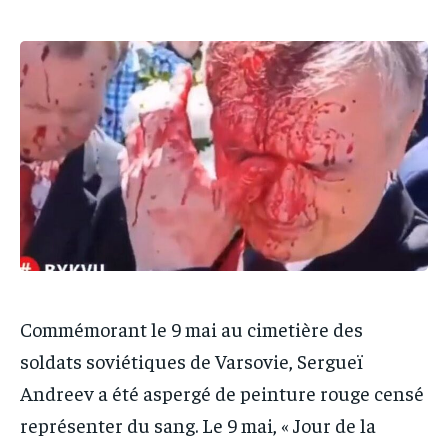
IT-ADMIN
IT-ADMIN
IT-ADMIN
IT-ADMIN
TOGOREPORT
TOGOREPORT
TOGOREPORT
TOGOREPORT
L’INTEGRAL
L’INTEGRAL
L’INTEGRAL
L’INTEGRAL
TOGOREGARD
TOGOREGARD
TOGOREGARD
TOGOREGARD
LOMEBOUGEINFO
LOMEBOUGEINFO
LOMEBOUGEINFO
LOMEBOUGEINFO
NOUVELLE D’AFRIQUE
NOUVELLE D’AFRIQUE
NOUVELLE D’AFRIQUE
NOUVELLE D’AFRIQUE
LEDEFENSEURINFO
LEDEFENSEURINFO
LEDEFENSEURINFO
LEDEFENSEURINFO
228FOOT
228FOOT
228FOOT
228FOOT
ACTU LOMÉ
ACTU LOMÉ
Commémorant le 9 mai au cimetière des
ACTU LOMÉ
ACTU LOMÉ
soldats soviétiques de Varsovie, Sergueï
Andreev a été aspergé de peinture rouge censé
représenter du sang. Le 9 mai, « Jour de la