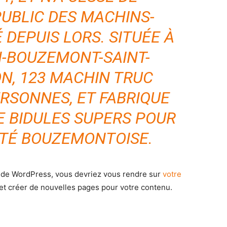
UBLIC DES MACHINS-
1-YEAR
1-YEAR
 DEPUIS LORS. SITUÉE À
/ year
/ year
By agr
By agr
s and you
s and you
N-BOUZEMONT-SAINT-
every m
every m
tly.
tly.
Pay now and you get access to exclusive
Pay now and you get access to exclusive
opt o
opt o
news and articles for a whole year.
news and articles for a whole year.
ON, 123 MACHIN TRUC
ERSONNES, ET FABRIQUE
E BIDULES SUPERS POUR
TÉ BOUZEMONTOISE.
ice de WordPress, vous devriez vous rendre sur
votre
et créer de nouvelles pages pour votre contenu.