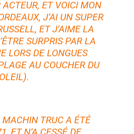
 ACTEUR, ET VOICI MON
BORDEAUX, J’AI UN SUPER
USSELL, ET J’AIME LA
’ÊTRE SURPRIS PAR LA
NE LORS DE LONGUES
 PLAGE AU COUCHER DU
OLEIL).
3 MACHIN TRUC A ÉTÉ
1, ET N’A CESSÉ DE
RECOMMENDED
RECOMMENDED