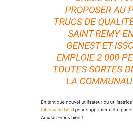
PROPOSER AU P
FOREVER
FOREVER
TRUCS DE QUALITÉ
/ forever
/ forever
Sign up with just an email addres
Sign up with just an email addres
SAINT-REMY-E
get access to this tier instan
get access to this tier instan
GENEST-ET-ISS
EMPLOIE 2 000 P
TOUTES SORTES D
LA COMMUNAU
En tant que nouvel utilisateur ou utilisatr
tableau de bord
pour supprimer cette page 
Amusez-vous bien !