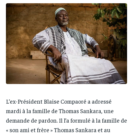
IT-ADMIN
IT-ADMIN
TOGOREPORT
TOGOREPORT
TOGOREPORT
TOGOREPORT
L’INTEGRAL
L’INTEGRAL
L’INTEGRAL
L’INTEGRAL
TOGOREGARD
TOGOREGARD
TOGOREGARD
TOGOREGARD
LOMEBOUGEINFO
LOMEBOUGEINFO
LOMEBOUGEINFO
LOMEBOUGEINFO
NOUVELLE D’AFRIQUE
NOUVELLE D’AFRIQUE
NOUVELLE D’AFRIQUE
NOUVELLE D’AFRIQUE
LEDEFENSEURINFO
LEDEFENSEURINFO
LEDEFENSEURINFO
LEDEFENSEURINFO
228FOOT
228FOOT
228FOOT
228FOOT
ACTU LOMÉ
ACTU LOMÉ
ACTU LOMÉ
ACTU LOMÉ
L’ex-Président Blaise Compaoré a adressé
mardi à la famille de Thomas Sankara, une
demande de pardon. Il l’a formulé à la famille de
« son ami et frère » Thomas Sankara et au