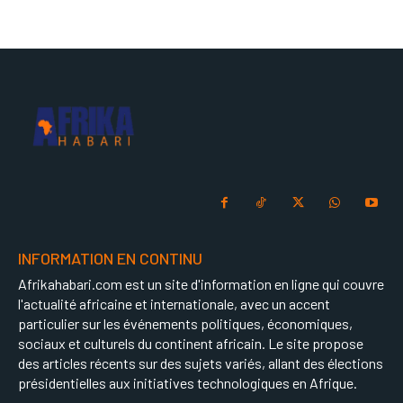
COMMUNIQUÉ
COMMUNIQUÉ
articles for a whole year.
articles for a whole year.
COMMUNIQUÉ
COMMUNIQUÉ
CULTURE
CULTURE
CULTURE
CULTURE
DIVERS
DIVERS
DIVERS
DIVERS
1-MONTH
1-MONTH
ECONOMIE
ECONOMIE
ECONOMIE
ECONOMIE
/ month
/ month
MONDE
MONDE
By agreeing to this tier, you are billed every month after
By agreeing to this tier, you are billed every month after
MONDE
MONDE
the first one until you opt out of the monthly
the first one until you opt out of the monthly
OPPORTUNITÉ
OPPORTUNITÉ
subscription.
subscription.
OPPORTUNITÉ
OPPORTUNITÉ
PARTENAIRES
PARTENAIRES
PARTENAIRES
PARTENAIRES
INFORMATION EN CONTINU
IT-ADMIN
IT-ADMIN
Afrikahabari.com est un site d'information en ligne qui couvre
IT-ADMIN
IT-ADMIN
l'actualité africaine et internationale, avec un accent
TOGOREPORT
TOGOREPORT
TOGOREPORT
TOGOREPORT
particulier sur les événements politiques, économiques,
L’INTEGRAL
L’INTEGRAL
sociaux et culturels du continent africain. Le site propose
L’INTEGRAL
L’INTEGRAL
des articles récents sur des sujets variés, allant des élections
TOGOREGARD
TOGOREGARD
présidentielles aux initiatives technologiques en Afrique.
TOGOREGARD
TOGOREGARD