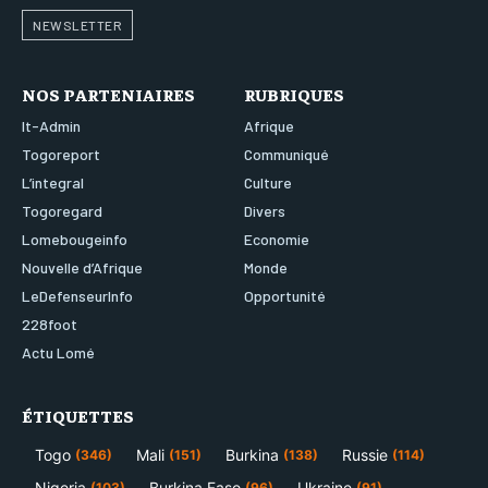
LOMEBOUGEINFO
LOMEBOUGEINFO
LOMEBOUGEINFO
LOMEBOUGEINFO
NEWSLETTER
NOUVELLE D’AFRIQUE
NOUVELLE D’AFRIQUE
NOUVELLE D’AFRIQUE
NOUVELLE D’AFRIQUE
LEDEFENSEURINFO
LEDEFENSEURINFO
NOS PARTENIAIRES
RUBRIQUES
LEDEFENSEURINFO
LEDEFENSEURINFO
It-Admin
Afrique
228FOOT
228FOOT
228FOOT
228FOOT
Togoreport
Communiqué
ACTU LOMÉ
ACTU LOMÉ
L’integral
Culture
ACTU LOMÉ
ACTU LOMÉ
Togoregard
Divers
Lomebougeinfo
Economie
Nouvelle d’Afrique
Monde
LeDefenseurInfo
Opportunité
228foot
Actu Lomé
ÉTIQUETTES
Togo
Mali
Burkina
Russie
(346)
(151)
(138)
(114)
Nigeria
Burkina Faso
Ukraine
(103)
(96)
(91)