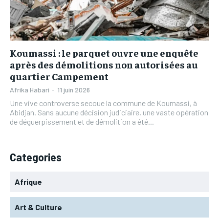
L’INTEGRAL
L’INTEGRAL
TOGOREGARD
TOGOREGARD
TOGOREGARD
TOGOREGARD
LOMEBOUGEINFO
LOMEBOUGEINFO
LOMEBOUGEINFO
LOMEBOUGEINFO
NOUVELLE D’AFRIQUE
NOUVELLE D’AFRIQUE
Koumassi : le parquet ouvre une enquête
NOUVELLE D’AFRIQUE
NOUVELLE D’AFRIQUE
après des démolitions non autorisées au
LEDEFENSEURINFO
LEDEFENSEURINFO
quartier Campement
LEDEFENSEURINFO
LEDEFENSEURINFO
228FOOT
228FOOT
Afrika Habari
-
11 juin 2026
228FOOT
228FOOT
Une vive controverse secoue la commune de Koumassi, à
ACTU LOMÉ
ACTU LOMÉ
Abidjan. Sans aucune décision judiciaire, une vaste opération
ACTU LOMÉ
ACTU LOMÉ
de déguerpissement et de démolition a été...
Categories
Afrique
Art & Culture