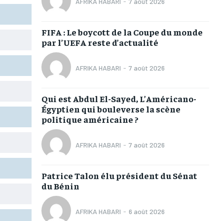
AFRIKA HABARI
-
7 août 2026
TOGOREGARD
TOGOREGARD
TOGOREGARD
TOGOREGARD
LOMEBOUGEINFO
LOMEBOUGEINFO
LOMEBOUGEINFO
LOMEBOUGEINFO
FIFA : Le boycott de la Coupe du monde
par l’UEFA reste d’actualité
NOUVELLE D’AFRIQUE
NOUVELLE D’AFRIQUE
NOUVELLE D’AFRIQUE
NOUVELLE D’AFRIQUE
LEDEFENSEURINFO
LEDEFENSEURINFO
LEDEFENSEURINFO
LEDEFENSEURINFO
AFRIKA HABARI
-
7 août 2026
228FOOT
228FOOT
228FOOT
228FOOT
Qui est Abdul El-Sayed, L’Américano-
ACTU LOMÉ
ACTU LOMÉ
ACTU LOMÉ
ACTU LOMÉ
Égyptien qui bouleverse la scène
politique américaine ?
AFRIKA HABARI
-
7 août 2026
1-MONTH
1-MONTH
Patrice Talon élu président du Sénat
du Bénin
/ month
/ month
eeing to this tier, you are billed
eeing to this tier, you are billed
onth after the first one until you
onth after the first one until you
ut of the monthly subscription.
ut of the monthly subscription.
AFRIKA HABARI
-
6 août 2026