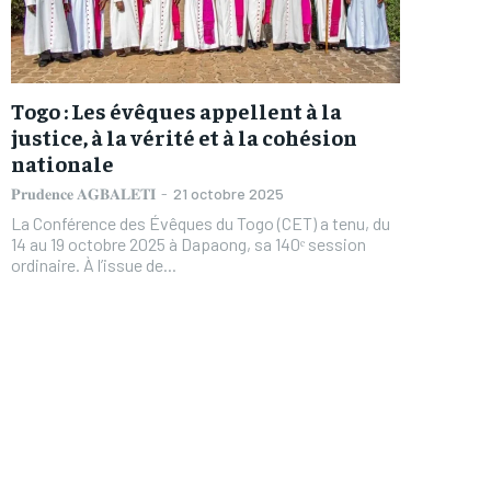
Togo : Les évêques appellent à la
justice, à la vérité et à la cohésion
nationale
𝐏𝐫𝐮𝐝𝐞𝐧𝐜𝐞 𝐀𝐆𝐁𝐀𝐋𝐄𝐓𝐈
-
21 octobre 2025
La Conférence des Évêques du Togo (CET) a tenu, du
14 au 19 octobre 2025 à Dapaong, sa 140ᵉ session
ordinaire. À l’issue de...
FOREVER
FOREVER
/ forever
/ forever
Sign up with just an email addres
Sign up with just an email addres
get access to this tier instan
get access to this tier instan