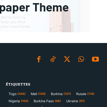
ÉTIQUETTES
Togo
Mali
Burkina
Russie
(345)
(150)
(137)
(114)
Nigeria
Burkina Faso
Ukraine
(103)
(96)
(91)